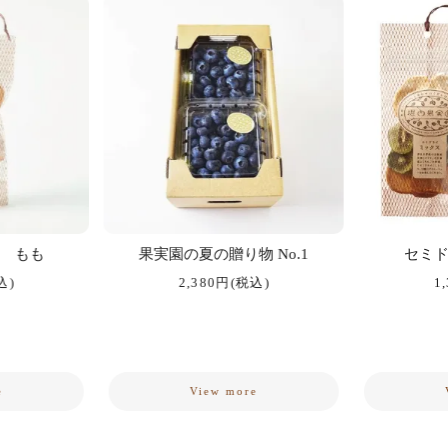
 もも
果実園の夏の贈り物 No.1
セミ
込)
2,380円(税込)
1
e
View more