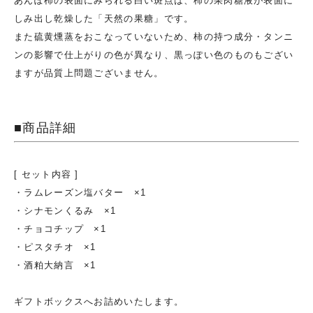
あんぽ柿の表面にみられる白い斑点は、柿の果肉糖液が表面に
しみ出し乾燥した「天然の果糖」です。
また硫黄燻蒸をおこなっていないため、柿の持つ成分・タンニ
ンの影響で仕上がりの色が異なり、黒っぽい色のものもござい
ますが品質上問題ございません。
■商品詳細
[ セット内容 ]
・ラムレーズン塩バター ×1
・シナモンくるみ ×1
・チョコチップ ×1
・ピスタチオ ×1
・酒粕大納言 ×1
ギフトボックスへお詰めいたします。