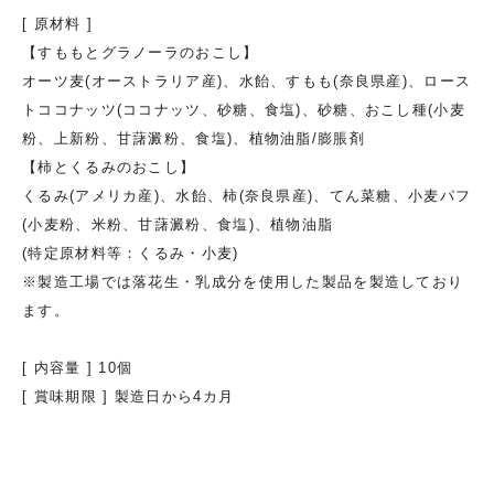
[ 原材料 ]
【すももとグラノーラのおこし】
オーツ麦(オーストラリア産)、水飴、すもも(奈良県産)、ロース
トココナッツ(ココナッツ、砂糖、食塩)、砂糖、おこし種(小麦
粉、上新粉、甘藷澱粉、食塩)、植物油脂/膨脹剤
【柿とくるみのおこし】
くるみ(アメリカ産)、水飴、柿(奈良県産)、てん菜糖、小麦パフ
(小麦粉、米粉、甘藷澱粉、食塩)、植物油脂
(特定原材料等：くるみ・小麦)
※製造工場では落花生・乳成分を使用した製品を製造しており
ます。
[ 内容量 ] 10個
[ 賞味期限 ] 製造日から4カ月